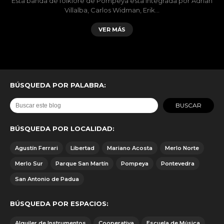
Esta banda de folklore de Pompeya esta integrada por Adrian
Villalba, Carlos Widman, Erik…
VER MÁS
BÚSQUEDA POR PALABRA:
BÚSQUEDA POR LOCALIDAD:
Agustín Ferrari
Libertad
Mariano Acosta
Merlo Norte
Merlo Sur
Parque San Martín
Pompeya
Pontevedra
San Antonio de Padua
BÚSQUEDA POR ESPACIOS:
Alquiler de Instrumentos
Cooperativa
Escuela de Música