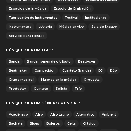
Espacios de la Música
Estudio de Grabación
Fabricación de Instrumentos
Festival
Instituciones
Instrumentos
Luthería
Música en vivo
Sala de Ensayo
Servicio para Fiestas
BÚSQUEDA POR TIPO:
Banda
Banda homenaje o tributo
Beatboxer
Beatmaker
Competidor
Cuarteto (banda)
DJ
Dúo
Grupo musical
Mujeres en la música
Orquesta
Productor
Quinteto
Solista
Trío
BÚSQUEDA POR GÉNERO MUSICAL:
Académico
Afro
Afro Latino
Alternativo
Ambient
Bachata
Blues
Boleros
Celta
Clásico