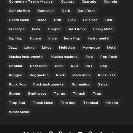
Comedia y Teatro Musical
Country
Cuarteto
Cumbia
Cumbia Hop
Dancehall
Dark
Dark Rock
Death Metal
Disco
Drill
Flok
Folclore
Folk
Freestyle
Funk
Gospel
Hard Rock
Heavy Metal
Hip Hop
House
Indie
Indie Pop
Instrumental
Jazz
Latino
Lírico
Melódico
Merengue
Metal
Música Instrumental
Música nacional
Pop
Pop Rock
Popular
Post Punk
Punk
R&B
RKT
Rap
Reggae
Reggaeton
Rock
Rock Indie
Rock Jazz
Rock Pop
Rock instrumental
Romántico
Salsa
Stoner
Synthwave
Tango
Thrash
Trap
Trap Sad
Trash Metal
Trip hop
Tropical
Urbano
White Metal