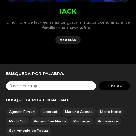
IACK
El nombre de Iack es Isaias. Le gusta la música por su ambiente
familiar que siempre fue …
VER MÁS
BÚSQUEDA POR PALABRA:
BÚSQUEDA POR LOCALIDAD:
Agustín Ferrari
Libertad
Mariano Acosta
Merlo Norte
Merlo Sur
Parque San Martín
Pompeya
Pontevedra
San Antonio de Padua