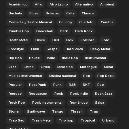
Académico
Afro
Afro Latino
Alternativo
Ambient
Bachata
Blues
Boleros
Celta
Clásico
Comedia y Teatro Musical
Country
Cuarteto
Cumbia
Cumbia Hop
Dancehall
Dark
Dark Rock
Death Metal
Disco
Drill
Flok
Folclore
Folk
Freestyle
Funk
Gospel
Hard Rock
Heavy Metal
Hip Hop
House
Indie
Indie Pop
Instrumental
Jazz
Latino
Lírico
Melódico
Merengue
Metal
Música Instrumental
Música nacional
Pop
Pop Rock
Popular
Post Punk
Punk
R&B
RKT
Rap
Reggae
Reggaeton
Rock
Rock Indie
Rock Jazz
Rock Pop
Rock instrumental
Romántico
Salsa
Stoner
Synthwave
Tango
Thrash
Trap
Trap Sad
Trash Metal
Trip hop
Tropical
Urbano