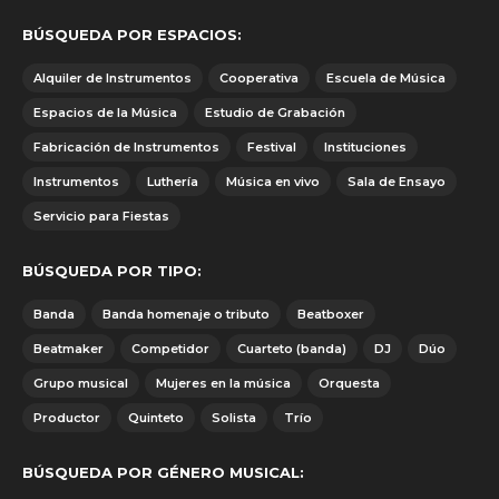
BÚSQUEDA POR ESPACIOS:
Alquiler de Instrumentos
Cooperativa
Escuela de Música
Espacios de la Música
Estudio de Grabación
Fabricación de Instrumentos
Festival
Instituciones
Instrumentos
Luthería
Música en vivo
Sala de Ensayo
Servicio para Fiestas
BÚSQUEDA POR TIPO:
Banda
Banda homenaje o tributo
Beatboxer
Beatmaker
Competidor
Cuarteto (banda)
DJ
Dúo
Grupo musical
Mujeres en la música
Orquesta
Productor
Quinteto
Solista
Trío
BÚSQUEDA POR GÉNERO MUSICAL: